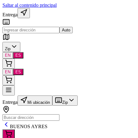
Saltar al contenido principal
Entrega
Auto
Zip
EN
ES
EN
ES
Entrega
Mi ubicación
Zip
BUENOS AYRES