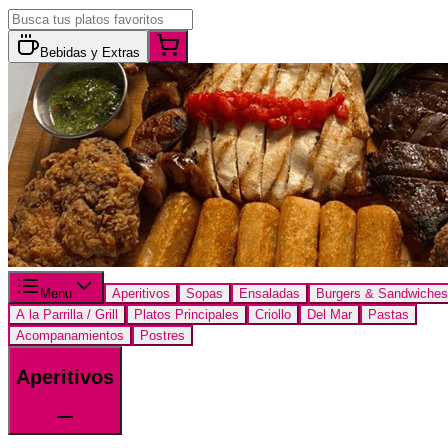
Bebidas y Extras
Menu
Aperitivos
Sopas
Ensaladas
Burgers & Sandwiches
A la Parrilla / Grill
Platos Principales
Criollo
Del Mar
Pastas
Acompanamientos
Postres
Aperitivos